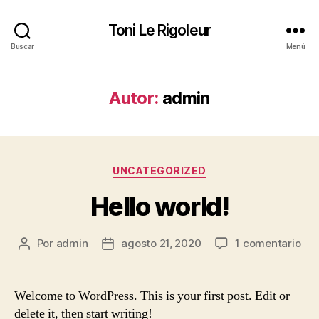
Toni Le Rigoleur
Buscar
Menú
Autor:
admin
Categorías
UNCATEGORIZED
Hello world!
en
Por
admin
agosto 21, 2020
1 comentario
Autor
Fecha
Hel
de
de
wor
la
la
entrada
entrada
Welcome to WordPress. This is your first post. Edit or
delete it, then start writing!