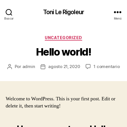
Toni Le Rigoleur
Buscar
Menú
Categorías
UNCATEGORIZED
Hello world!
en
Por
admin
agosto 21, 2020
1 comentario
Autor
Fecha
Hel
de
de
wor
la
la
entrada
entrada
Welcome to WordPress. This is your first post. Edit or
delete it, then start writing!